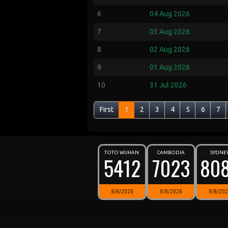
6
04 Aug 2026
7
03 Aug 2026
8
02 Aug 2026
9
01 Aug 2026
10
31 Jul 2026
First
1
2
3
4
5
6
7
TOTO WUHAN
CAMBODIA
SYDNE
5412
7023
80
9/8/2026
9/8/2026
9/8/20