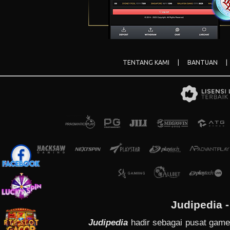
TENTANG KAMI
|
BANTUAN
|
Judipedia 
Judipedia
hadir sebagai pusat game 