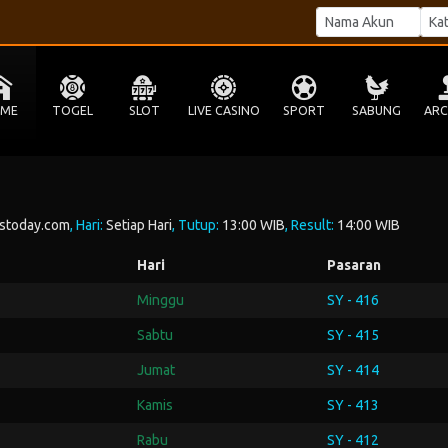
ME
TOGEL
SLOT
LIVE CASINO
SPORT
SABUNG
ARC
stoday.com
, Hari:
Setiap Hari
, Tutup:
13:00 WIB
, Result:
14:00 WIB
Hari
Pasaran
Minggu
SY - 416
Sabtu
SY - 415
Jumat
SY - 414
Kamis
SY - 413
Rabu
SY - 412