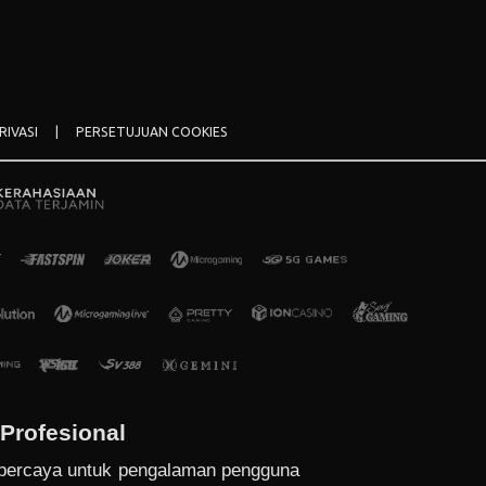
RIVASI
|
PERSETUJUAN COOKIES
Profesional
erpercaya untuk pengalaman pengguna