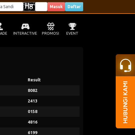
Masuk
Daftar
ADE
INTERACTIVE
PROMOSI
EVENT
Result
8082
2413
0158
4816
6199